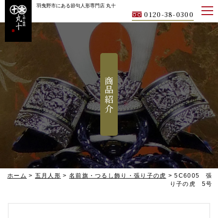
羽曳野市にある節句人形専門店 丸十
0120-38-0300
商品紹介
ホーム
>
五月人形
>
名前旗・つるし飾り・張り子の虎
>
5C6005 張
り子の虎 5号